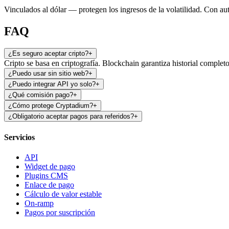
Vinculados al dólar — protegen los ingresos de la volatilidad. Con aut
FAQ
¿Es seguro aceptar cripto?
+
Cripto se basa en criptografía. Blockchain garantiza historial completo
¿Puedo usar sin sitio web?
+
¿Puedo integrar API yo solo?
+
¿Qué comisión pago?
+
¿Cómo protege Cryptadium?
+
¿Obligatorio aceptar pagos para referidos?
+
Servicios
API
Widget de pago
Plugins CMS
Enlace de pago
Cálculo de valor estable
On-ramp
Pagos por suscripción