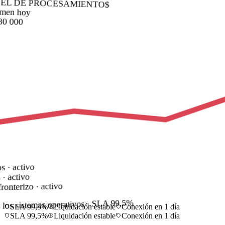
EL DE PROCESAMIENTO
$
men hoy
80 000
s · activo
 · activo
ronterizo · activo
 los sistemas operativos · SLA 99,5%
SLA 99,5%
Liquidación estable
Conexión en 1 día
SLA 99,5%
Liquidación estable
Conexión en 1 día