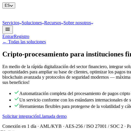
ES
Servicios
Soluciones
Recursos
Sobre nosotros
Entrar
Registro
←
Todas las soluciones
Cripto-procesamiento para instituciones fi
En medio de la rápida digitalización del sector financiero, integrar so
oportunidades para ampliar su base de clientes, optimizar los pagos t
blockchain avanzada y protocolos de seguridad modernos — máxima pr
sus beneficios!
Automatización completa del procesamiento de pagos cripto e
Un servicio conforme con los estándares internacionales de se
Herramientas flexibles para protegerse de la volatilidad y cál
Solicitar integración
Llamada demo
Conexión en 1 día · AML/KYB · AES-256 / ISO 27001 / SOC 2 · Para