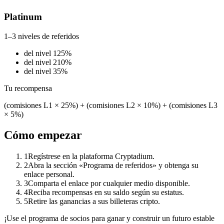
Platinum
1–3 niveles de referidos
del nivel 1
25%
del nivel 2
10%
del nivel 3
5%
Tu recompensa
(
comisiones L1
×
25%
) + (
comisiones L2
×
10%
) + (
comisiones L3
×
5%
)
Cómo empezar
1
Regístrese en la plataforma Cryptadium.
2
Abra la sección «Programa de referidos» y obtenga su
enlace personal.
3
Comparta el enlace por cualquier medio disponible.
4
Reciba recompensas en su saldo según su estatus.
5
Retire las ganancias a sus billeteras cripto.
¡Use el programa de socios para ganar y construir un futuro estable