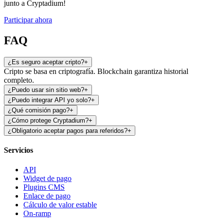
junto a Cryptadium!
Participar ahora
FAQ
¿Es seguro aceptar cripto?
+
Cripto se basa en criptografía. Blockchain garantiza historial
completo.
¿Puedo usar sin sitio web?
+
¿Puedo integrar API yo solo?
+
¿Qué comisión pago?
+
¿Cómo protege Cryptadium?
+
¿Obligatorio aceptar pagos para referidos?
+
Servicios
API
Widget de pago
Plugins CMS
Enlace de pago
Cálculo de valor estable
On-ramp