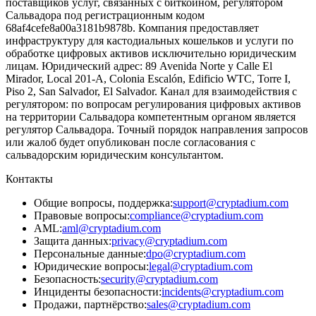
поставщиков услуг, связанных с биткоином, регулятором
Сальвадора под регистрационным кодом
68af4cefe8a00a3181b9878b. Компания предоставляет
инфраструктуру для кастодиальных кошельков и услуги по
обработке цифровых активов исключительно юридическим
лицам. Юридический адрес: 89 Avenida Norte y Calle El
Mirador, Local 201-A, Colonia Escalón, Edificio WTC, Torre I,
Piso 2, San Salvador, El Salvador. Канал для взаимодействия с
регулятором: по вопросам регулирования цифровых активов
на территории Сальвадора компетентным органом является
регулятор Сальвадора. Точный порядок направления запросов
или жалоб будет опубликован после согласования с
сальвадорским юридическим консультантом.
Контакты
Общие вопросы, поддержка
:
support@cryptadium.com
Правовые вопросы
:
compliance@cryptadium.com
AML
:
aml@cryptadium.com
Защита данных
:
privacy@cryptadium.com
Персональные данные
:
dpo@cryptadium.com
Юридические вопросы
:
legal@cryptadium.com
Безопасность
:
security@cryptadium.com
Инциденты безопасности
:
incidents@cryptadium.com
Продажи, партнёрство
:
sales@cryptadium.com