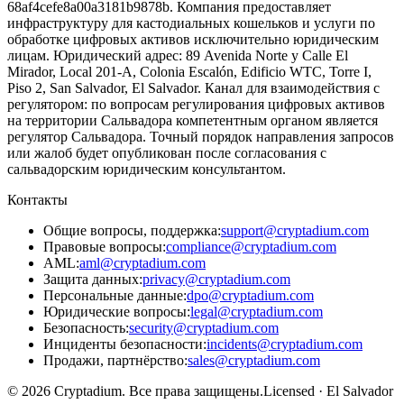
68af4cefe8a00a3181b9878b. Компания предоставляет
инфраструктуру для кастодиальных кошельков и услуги по
обработке цифровых активов исключительно юридическим
лицам. Юридический адрес: 89 Avenida Norte y Calle El
Mirador, Local 201-A, Colonia Escalón, Edificio WTC, Torre I,
Piso 2, San Salvador, El Salvador. Канал для взаимодействия с
регулятором: по вопросам регулирования цифровых активов
на территории Сальвадора компетентным органом является
регулятор Сальвадора. Точный порядок направления запросов
или жалоб будет опубликован после согласования с
сальвадорским юридическим консультантом.
Контакты
Общие вопросы, поддержка
:
support@cryptadium.com
Правовые вопросы
:
compliance@cryptadium.com
AML
:
aml@cryptadium.com
Защита данных
:
privacy@cryptadium.com
Персональные данные
:
dpo@cryptadium.com
Юридические вопросы
:
legal@cryptadium.com
Безопасность
:
security@cryptadium.com
Инциденты безопасности
:
incidents@cryptadium.com
Продажи, партнёрство
:
sales@cryptadium.com
©
2026
Cryptadium.
Все права защищены
.
Licensed · El Salvador