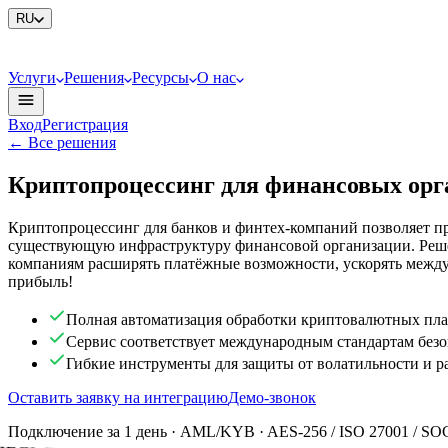
RU
Услуги
Решения
Ресурсы
О нас
Вход
Регистрация
←
Все решения
Крипто­процессинг для финансовых орг
Криптопроцессинг для банков и финтех-компаний позволяет п
существующую инфраструктуру финансовой организации. Реше
компаниям расширять платёжные возможности, ускорять междун
прибыль!
Полная автоматизация обработки криптовалютных пла
Сервис соответствует международным стандартам без
Гибкие инструменты для защиты от волатильности и р
Оставить заявку на интеграцию
Демо-звонок
Подключение за 1 день · AML/KYB · AES-256 / ISO 27001 / SO