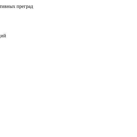
ативных преград
ций