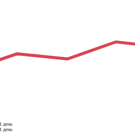
1 день
1 день