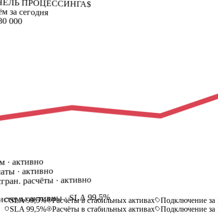
ЕЛЬ ПРОЦЕССИНГА
$
м за сегодня
80 000
м · активно
аты · активно
гран. расчёты · активно
истемы активны · SLA 99,5%
SLA 99,5%
Расчёты в стабильных активах
Подключение за 
SLA 99,5%
Расчёты в стабильных активах
Подключение за 